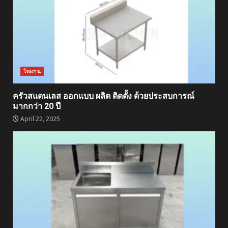
โรงงาน
ครัวสแตนเลส ออกแบบ ผลิต ติดตั้ง ด้วยประสบการณ์
มากกว่า 20 ปี
April 22, 2025