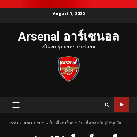
Skip
August 7, 2026
to
content
Arsenal อาร์เซนอล
สโมสรฟุตบอลอาร์เซนอล
PRIMARY
MENU
Home
area slot 456 เว็บสล็อต เว็บตรง ลุ้นแจ็คพอตใหญ่ได้ทุกวัน