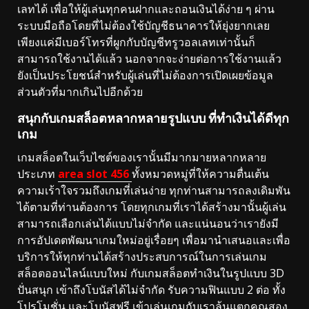
เลทได้ เพื่อให้ผู้เล่นทุกคนฝากและถอนเงินได้ง่าย ๆ ผ่าน
ระบบมือถือโดยที่ไม่ต้องใช้บัญชีธนาคารให้ยุ่งยากเลย
เพียงแค่มีเบอร์โทรที่ผูกกับบัญชีทรูวอลเลทเท่านั้นก็
สามารถใช้งานได้แล้ว นอกจากจะง่ายต่อการใช้งานแล้ว
ยังเป็นประโยชน์สำหรับผู้เล่นที่ไม่ต้องการเปิดเผยข้อมูล
ส่วนตัวที่มากเกินไปอีกด้วย
สนุกกับเกมสล็อตหลากหลายรูปแบบ ที่ทำเงินได้ดีทุก
เกม
เกมสล็อตในเว็บไซต์ของเรานั้นมีมากมายหลากหลาย
ประเภท
area slot 456
ทั้งหมวดหมู่ที่ให้ความตื่นเต้น
ความเร้าใจรวมถึงเกมที่เล่นง่าย ทุกท่านสามารถลงเดิมพัน
ได้ตามที่ท่านต้องการ โดยทุกเกมที่เราได้สร้างมานั้นผู้เล่น
สามารถเลือกเล่นได้แบบไม่จำกัด และแน่นอนว่าเรายังมี
การอัปเดตพัฒนาเกมใหม่อยู่เรื่อยๆ เพื่อมานำเสนอและเพื่อ
บริการให้ทุกท่านได้สร้างประสบการณ์ในการเล่นเกม
สล็อตออนไลน์แบบใหม่ กับเกมสล็อตทำเงินในรูปแบบ 3D
ปั่นสนุก เข้าถึงโบนัสได้ไม่จำกัด รับความฟินแบบ 2 ต่อ ทั้ง
โปรโมชั่น และโบนัสฟรี เข้าเล่นเกมกับเราลุ้นแตกคูณสอง