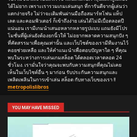
ได้ไม่ยาก เพราะเรารวมเกมเล่นสนุก ที่การันตีจากผู้เล่นว่า
แตกง่ายจริง ไม่ว่าจะเดิมพันผ่านมือถือสมาร์ทโฟน แท็ป
เลต และคอมพิวเตอร์ ก็เข้าถึงง่าย เล่นได้ไม่มีเบื่อตลอดปี
แน่นอน เรามีเกมนำเสนอหลากหลายรูปแบบ แถมยังมีโปร
โมชั่นที่ผู้เล่นยังต้องยกนิ้วให้ ไม่อยากพลาดความสนุกปัง ๆ
ที่คัดสรรมาเพื่อคุณเท่านั้น และเว็บไซต์ของเรามีทีมงานไว้
คอยช่วยเหลือ และให้คำแนะนำเพื่อตอบปัญหาใด ๆ ที่คุณ
พบในระหว่างการเล่นเกมสล็อต ได้ตลอดเวลาตลอด 24
ชั่วโมง. เรามั่นใจว่าคุณจะพบกับความสนุกที่คุณไม่เคย
เห็นในเว็บไซต์อื่น ๆ มาก่อน รับประกันความสนุกและ
เพลิดเพลินในการเข้าเล่น สล็อต กับทางเว็บของเรา !!
metropolislibros
YOU MAY HAVE MISSED