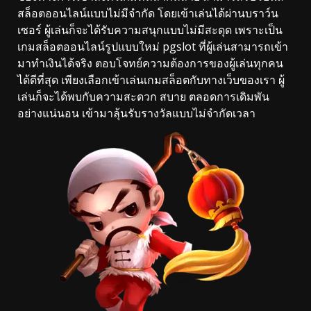
สล็อตออนไลน์แบบไม่มีจำกัด โดยเข้าเล่นได้ผ่านบราว์น
เซอร์ ผู้เล่นก็จะได้รับความสนุกแบบไม่มีสะดุด เพราะเป็น
เกมสล็อตออนไลน์รูปแบบใหม่ pgslot ที่ผู้เล่นสามารถเข้า
มาทำเงินได้จริง ตอบโจทย์ความต้องการของผู้เล่นทุกคน
ได้ดีที่สุด เพียงเลือกเข้าเล่นเกมสล็อตกับทางเว็บของเรา ผู้
เล่นก็จะได้พบกับความสะดวก สบาย ตลอดการเดิมพัน
อย่างแน่นอน เข้ามาลุ้นรับรางวัลแบบไม่จำกัดเวลา