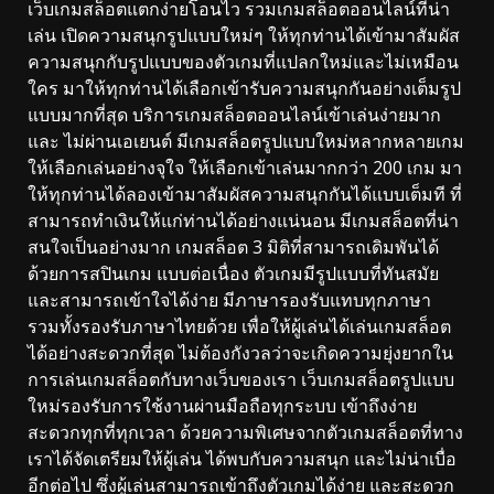
เว็บเกมสล็อตแตกง่ายโอนไว รวมเกมสล็อตออนไลน์ที่น่า
เล่น เปิดความสนุกรูปแบบใหม่ๆ ให้ทุกท่านได้เข้ามาสัมผัส
ความสนุกกับรูปแบบของตัวเกมที่แปลกใหม่และไม่เหมือน
ใคร มาให้ทุกท่านได้เลือกเข้ารับความสนุกกันอย่างเต็มรูป
แบบมากที่สุด บริการเกมสล็อตออนไลน์เข้าเล่นง่ายมาก
และ ไม่ผ่านเอเยนต์ มีเกมสล็อตรูปแบบใหม่หลากหลายเกม
ให้เลือกเล่นอย่างจุใจ ให้เลือกเข้าเล่นมากกว่า 200 เกม มา
ให้ทุกท่านได้ลองเข้ามาสัมผัสความสนุกกันได้แบบเต็มที ที่
สามารถทำเงินให้แก่ท่านได้อย่างแน่นอน มีเกมสล็อตที่น่า
สนใจเป็นอย่างมาก เกมสล็อต 3 มิติที่สามารถเดิมพันได้
ด้วยการสปินเกม แบบต่อเนื่อง ตัวเกมมีรูปแบบที่ทันสมัย
และสามารถเข้าใจได้ง่าย มีภาษารองรับแทบทุกภาษา
รวมทั้งรองรับภาษาไทยด้วย เพื่อให้ผู้เล่นได้เล่นเกมสล็อต
ได้อย่างสะดวกที่สุด ไม่ต้องกังวลว่าจะเกิดความยุ่งยากใน
การเล่นเกมสล็อตกับทางเว็บของเรา เว็บเกมสล็อตรูปแบบ
ใหม่รองรับการใช้งานผ่านมือถือทุกระบบ เข้าถึงง่าย
สะดวกทุกที่ทุกเวลา ด้วยความพิเศษจากตัวเกมสล็อตที่ทาง
เราได้จัดเตรียมให้ผู้เล่น ได้พบกับความสนุก และไม่น่าเบื่อ
อีกต่อไป ซึ่งผู้เล่นสามารถเข้าถึงตัวเกมได้ง่าย และสะดวก