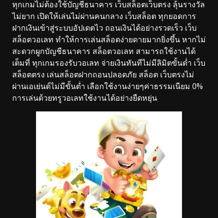
ทุกเกมไม่ต้องใช้บัญชีธนาคาร เว็บสล็อตเว็บตรง ลุ้นรางวัล
ไม่ยาก เปิดให้เล่นไม่ผ่านคนกลาง เว็บสล็อต ทุกยอดการ
ฝากเงินเข้าสู่ระบบอัปเดตไว ถอนเงินได้อย่างรวดเร็ว เว็บ
สล็อตวอเลท ทำให้การเล่นสล็อตง่ายดายมากยิ่งขึ้น หากไม่
สะดวกผูกบัญชีธนาคาร สล็อตวอเลท สามารถใช้งานได้
เต็มที่ ทุกเกมรองรับวอเลท จ่ายเงินทันทีไม่มีลิมิตขั้นต่ำ เว็บ
สล็อตตรง เล่นสล็อตฝากถอนปลอดภัย สล็อต เว็บตรงไม่
ผ่านเอเย่นต์ไม่มีขั้นต่ำ เลือกใช้งานง่ายๆค่าธรรมเนียม 0%
การเล่นด้วยทรูวอเลทใช้งานได้อย่างยืดหยุ่น