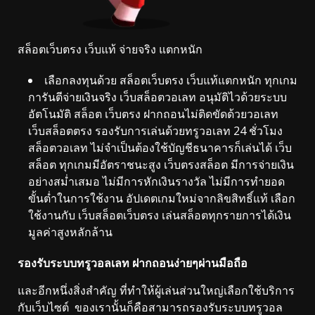
สล็อตเว็บตรง เว็บแท้ จ่ายจริง แตกหนัก
เลือกลงทุนด้วย สล็อตเว็บตรง เว็บแท้แตกหนัก ทุกเกม
การันตีจ่ายเงินจริง เว็บสล็อตวอเลท อนุมัติไวด้วยระบบ
อัตโนมัติ สล็อต เว็บตรง ฝากถอนไม่ติดขัดด้วยวอเลท
เว็บสล็อตตรง รองรับการเล่นด้วยทรูวอเลท 24 ชั่วโมง
สล็อตวอเลท ไม่จำเป็นต้องใช้บัญชีธนาคารก็เล่นได้ เว็บ
สล็อต ทุกเกมมีอัตราชนะสูง เว็บตรงสล็อต มีการจ่ายเงิน
อย่างสม่ำเสมอ ไม่มีการหักเงินรางวัล ไม่มีการทำยอด
ขั้นต่ำในการใช้งาน อัปเดตเกมใหม่จากลิขสิทธิ์แท้ เลือก
ใช้งานกับ เว็บสล็อตเว็บตรง เล่นสล็อตทุกรายการได้เงิน
มูลค่าสูงหลักล้าน
รองรับระบบทรูวอลเลท ฝากถอนง่ายๆผ่านมือถือ
และอีกหนึ่งสิ่งสำคัญ ที่ทำให้ผู้เล่นส่วนใหญ่เลือกใช้บริการ
กับเว็บไซต์ ของเรานั้นก็คือสามารถรองรับระบบทรูวอล