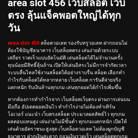
area slot 456 เว็บสล็อต เว็บ
ตรง ลุ้นแจ็คพอตใหญ่ได้ทุก
วัน
area slot 456
สล็อตวอเลท รองรับทรูวอเลท ฝากถอนไม่
ต้องใช้บัญชีธนาคาร เว็บสล็อตตรง เล่นง่ายด้วยระบบ
เสถียร รวดเร็วแบบอัตโนมัติ เล่นสล็อตได้ไม่จำนวนครั้ง
ทุนน้อยมีสิทธิ์ลุ้นล้าน เปิดให้เล่นอิสระไม่มีการจำกัดเวลา
ระบบลื่นไหลใช้งานสล็อตได้อย่างราบรื่น สล็อต เลือกทำ
กำไรกับสล็อตได้หลากหลาย เว็บสล็อต การันตีจ่ายจริง
แตกหนัก รับเงินล้านทุกเกม เล่นทุกยอดได้กำไรเพิ่มขึ้น
หากต้องการทำกำไรจาก เว็บสล็อตเว็บตรง ผ่านการเล่นบน
มือถือ อัปเดตยอดเงินไว ทำกำไรง่ายไม่ต้องทำเทิร์น
โอเวอร์ แนะนำ เว็บตรงสล็อต ประมวลผลลัพธ์ไว ทุกเกม
ผลตอบแทนสูง เล่นง่ายไม่มีขั้นต่ำ ทุกเกมแตกหนัก เปิดให้
เล่นด้วยอัตราชนะสูงสุด เว็บสล็อตวอเลท ไม่ต้องผูกบัญชี
ธนาคาร ฝากเงินสะดวก ถอนเงินรวดเร็ว เล่นสล็อตทุกเกม