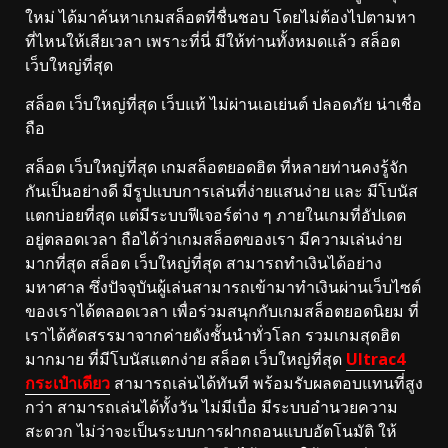
ใหม่ ได้มาค้นหาเกมสล็อตที่ชื่นชอบ โดยไม่ต้องไปตามหา
ที่ไหนให้เสียเวลา เพราะที่นี่ มีให้ท่านทั้งหมดแล้ว สล็อต
เว็บใหญ่ที่สุด
สล็อต เว็บใหญ่ที่สุด เว็บแท้ ไม่ผ่านเอเย่นต์ ปลอดภัย น่าเชื่อ
ถือ
สล็อต เว็บใหญ่ที่สุด เกมสล็อตยอดฮิต ที่หลายท่านคงรู้จัก
กันเป็นอย่างดี มีรูปแบบการเล่นที่ง่ายแสนง่าย และ มีโบนัส
แตกบ่อยที่สุด แต่มีระบบฟีเจอร์ต่าง ๆ ภายในเกมที่อัปเดต
อยู่ตลอดเวลา ถือได้ว่าเกมสล็อตของเรา มีความเล่นง่าย
มากที่สุด สล็อต เว็บใหญ่ที่สุด สามารถทำเงินได้อย่าง
มหาศาล ซึ่งปัจจุบันผู้เล่นสามารถเข้ามาทำเงินผ่านเว็บไซต์
ของเราได้ตลอดเวลา เพื่อร่วมสนุกกับเกมสล็อตยอดนิยม ที่
เราได้คัดสรรมาจากค่ายดังชั้นนำทั่วโลก รวมเกมสุดฮิต
มากมาย ที่มีโบนัสแตกง่าย สล็อต เว็บใหญ่ที่สุด
Ultrac4
กระเป๋าเดียว
สามารถเล่นได้ทันที พร้อมรับผลตอบแทนที่สูง
กว่า สามารถเล่นได้ทั้งวัน ไม่มีเบื่อ มีระบบอำนวยความ
สะดวก ไม่ว่าจะเป็นระบบการฝากถอนแบบอัตโนมัติ ให้