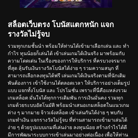
สล็อตเว็บตรง โบนัสแตกหนัก แจก
รางวัลไม่รู้จบ
รวมทุกเกมชั้นนำ พร้อมให้ท่านได้เข้ามาเลือกเล่น และ ทำ
กำไร ทุนน้อยก็เล่นได้ เข้าเล่นเกมได้เงินจริง มาพร้อมกับ
ความโดดเด่น ในเรื่องของการให้บริการ ที่ครบวงจรมาก
ที่สุด ลุ้นรับเงินรางวัลโบนัสได้ง่าย ๆ รวมความสนุก ที่
สามารถเลือกลงทุนได้ฟรี เล่นเกมได้เงินจริงตามที่นักเดิม
พันต้องการ เข้าใช้งานได้ตลอดเวลา ให้บริการอย่างเต็มรูป
แบบ แจกทั้งโบนัส และ โปรโมชั่น เพราะที่นี่คือแหล่งรวม
เกมสล็อต มั่นใจได้ทุกการเดิมพัน การเงินมั่นคง รวมทุก
เกมด้วยระบบอัตโนมัติ พร้อมนำเสนอเกมสล็อตในแนวเกม
ต่าง ๆ มากมาย จ้าวเจ๋งสล็อต เข้าเล่นกันได้ง่าย ๆ พบกับ
เกมทำเงิน แจกรางวัลไม่รู้จบ ที่ท่านสามารถเข้ามาเล่นได้
ง่าย ๆ ด้วยรูปแบบเกมที่เล่นง่าย ลงทุนน้อย สร้างกำไรได้ดี
มีการพัฒนาระบบการเข้าเล่นมาอย่างต่อเนื่อง เพื่อให้ท่าน