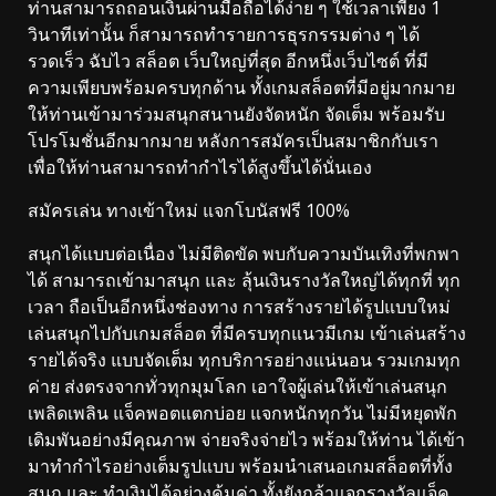
ท่านสามารถถอนเงินผ่านมือถือได้ง่าย ๆ ใช้เวลาเพียง 1
วินาทีเท่านั้น ก็สามารถทำรายการธุรกรรมต่าง ๆ ได้
รวดเร็ว ฉับไว สล็อต เว็บใหญ่ที่สุด อีกหนึ่งเว็บไซต์ ที่มี
ความเพียบพร้อมครบทุกด้าน ทั้งเกมสล็อตที่มีอยู่มากมาย
ให้ท่านเข้ามาร่วมสนุกสนานยังจัดหนัก จัดเต็ม พร้อมรับ
โปรโมชั่นอีกมากมาย หลังการสมัครเป็นสมาชิกกับเรา
เพื่อให้ท่านสามารถทำกำไรได้สูงขึ้นได้นั่นเอง
สมัครเล่น ทางเข้าใหม่ แจกโบนัสฟรี 100%
สนุกได้แบบต่อเนื่อง ไม่มีติดขัด พบกับความบันเทิงที่พกพา
ได้ สามารถเข้ามาสนุก และ ลุ้นเงินรางวัลใหญ่ได้ทุกที่ ทุก
เวลา ถือเป็นอีกหนึ่งช่องทาง การสร้างรายได้รูปแบบใหม่
เล่นสนุกไปกับเกมสล็อต ที่มีครบทุกแนวมีเกม เข้าเล่นสร้าง
รายได้จริง แบบจัดเต็ม ทุกบริการอย่างแน่นอน รวมเกมทุก
ค่าย ส่งตรงจากทั่วทุกมุมโลก เอาใจผู้เล่นให้เข้าเล่นสนุก
เพลิดเพลิน แจ็คพอตแตกบ่อย แจกหนักทุกวัน ไม่มีหยุดพัก
เดิมพันอย่างมีคุณภาพ จ่ายจริงจ่ายไว พร้อมให้ท่าน ได้เข้า
มาทำกำไรอย่างเต็มรูปแบบ พร้อมนำเสนอเกมสล็อตที่ทั้ง
สนุก และ ทำเงินได้อย่างคุ้มค่า ทั้งยังกล้าแจกรางวัลแจ็ค