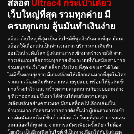
สล็อต
Ultrac4 กระเป๋าเดียว
เว็บใหญ่ที่สุด รวมทุกค่าย มี
ครบทุกเกม ลุ้นมันทำเงินง่าย
สล็อต เว็บใหญ่ที่สุด เป็นเว็บไซต์ที่พูดถึงกันมากที่สุด มีเกม
สล็อตให้เลือกเล่นเป็นจำนวนมาก บริการเกมเดิมพัน
ออนไลน์ระดับโลก ผู้เล่นสามารถเข้ามาสร้างรายได้ จาก
การเล่นเกมสล็อตรวมทุกค่าย ด้วยระบบที่ทันสมัย สามารถ
ร่วมสนุกกับเว็บไซต์ สล็อต เว็บใหญ่ที่สุด ของเราได้ โดย
ไม่มีขั้นตอนยุ่งยาก มีเกมสล็อตให้เลือกเล่นมากที่สุดในโลก
รวมเกมสล็อตเดิมพันหลากหลายรูปแบบ พร้อมให้ผู้เล่นเข้า
มาสร้างกำไร และ สร้างความสนุกสนานกับระบบเกมต่าง
ๆ ที่เราออกแบบขึ้นมา ให้ท่านได้พบกับความสนุก
เพลิดเพลินอย่างครบวงจร มีเกมสล็อตให้เลือกเล่นเป็น
จำนวนมาก คัดสรรมาจากค่ายดังชั้นนำ ผู้เล่นสามารถเข้า
มาเดิมพันแบบไม่มีขั้นต่ำ สล็อต เว็บใหญ่ที่สุด สามารถเล่น
เกมสล็อตได้ทุกค่าย จากการสมัครเพียงครั้งเดียว ไม่ต้อง
โยกเงิน เป็นอีกหนึ่งเว็บไซต์ ที่เป็นทางเลือกให้กับผู้เล่นยุค