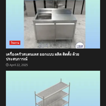
โรงงาน
เครื่องครัวสแตนเลส ออกแบบ ผลิต ติดตั้ง ด้วย
ประสบการณ์
April 22, 2025