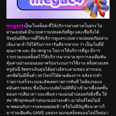
megac4
เป็นเว็บสล็อต ที่ให้บริการผ่านทางเว็บตรง ไม่
ผ่านเอเย่นต์ มีระบบความปลอดภัยที่สูง และเชื่อถือได้
ปัจจุบันมีทีมงานที่ให้บริการดูแลระบบความปลอดภัยอย่าง
เข้มงวด ทำให้ได้รับการการันตีจากสากล ว่า เป็นเว็บที่มี
คุณภาพ และ มีมาตรฐาน ในการให้บริการที่สูง มีการ
รวบรวมเกมสล็อตไว้ให้บริการมากมาย ทุกการลงเดิมพัน
คุ้มค่าอย่างแน่นอนมาพร้อมระบบการใช้งาน สล็อตวอเลท
ทรูมันนี่ จัดสรรเงินทุนได้อย่างอิสระตามชอบ ฝากถอน
เครดิตไม่มีขั้นต่ำ เท่าไหร่ก็ได้ตามต้องการ หลังจากทำ
รายการเสร็จระบบจะอัพเดทรายการทันที ไม่ต้องรอแอ
ดมินตรวจสอบ ซึ่งเป็นระบบอัตโนมัติที่นำเข้ามาเพื่อลดขั้น
ตอนการเสียเวลา และเพิ่มความแม่นยำปลอดภัยยิ่งขึ้น ให้
สมาชิกทุกคนเข้าเล่นเกมอย่างลงตัว เมามันส์โดยไม่มี
ขาดตอนกับการรอคอยยอดเข้า หรือไม่มีบัญชีธนาคารก็
มาร่วมเดิมพัน GAME แหล่งรวมเกมสล็อตออนไลน์ใหม่มา