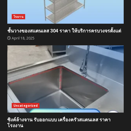
โรงงาน
ชั้นวางของสแตนเลส 304 ราคา ให้บริการครบวงจรตั้งแต่
April 18, 2025
Uncategorized
ซิงค์ล้างจาน รับออกแบบ เครื่องครัวสแตนเลส ราคา
โรงงาน