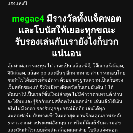
แรงแห่งปี
megac4
มีรางวัลทั้งแจ็คพอต
และโบนัสให้เยอะทุกขณะ
รับรองเล่นกับเรายังไงก็บวก
แน่นอน
คุ้มค่าต่อการลงทุน ไม่ว่าจะเป็น สล็อตพีจี, โจ๊กเกอร์สล็อต,
จิลิสล็อต, สล็อต pp และอื่นๆ อีกมากมาย สามารถกอบโกย
ผลกำไรได้อย่างเต็มอัตรา ด้วยมาตรฐานความเป็นเว็บตรง
เว็บหลักของแท้ จึงไม่มีทางผิดหวังเว็บเกมอันดับ 1 ได้
พัฒนาให้เป็นเวอร์ชั่นใหม่ล่าสุด ไม่มีคำว่าตกเทรนด์ ท่าน
จะได้พบและรู้จักกับเกมสล็อตใหม่แตกง่าย เล่นแล้วได้เงิน
จริงไม่มีจกตา รองรับทุกอุปกรณ์มือถือ เล่นได้ทุก
แพลตฟอร์ม กับทางเข้าใหม่ล่าสุด มาพร้อมคุณภาพระดับ
5 ดาวจากต่างประเทศอังกฤษ ภาพไม่มีดีเลย์ รับความสุข
และเงินกำไรแบบเต็มล้น สล็อตแตกง่าย โบนัสแจ็คพอต