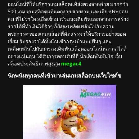
ออนไลน์ที่ให้บริการเกมสล็อตแท้ส่งตรงจากค่าย มากกว่า
500 เกม เกมสล็อตแท้แตกง่าย สวยงาม และเสียงประกอบ
สม ที่ไม่ว่าใครเมื่อเข้ามาร่วมลงเดิมพันนอกจากการสร้าง
รายได้ที่ทำเงินได้รัวๆ ก็ยังจะเพลิดเพลินไปกับความ
ตระการตาของเกมสล็อตที่คัดสรรมาให้บริการอย่างยอด
เยี่ยม รับรองว่าได้ทั้งเงินเข้ากระเป๋าแบบฟินๆ และ
เพลิดเพลินไปกับการลงเดิมพันสล็อตออนไลน์หลากสไตล์
อย่างแน่นอน ได้รับการตอบรับที่ดี นักเดิมพันมั่นใจ เว็บ
สล็อตประสิทธิภาพสูงสุด
megac4
นักพนันทุกคนที่เข้ามาเล่นเกมสล็อตบนเว็บไซต์ข