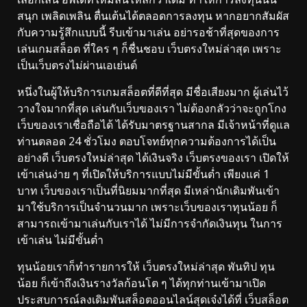
สนุก เพลิดเพลิน ตื่นเต้นได้ตลอดการลงทุน หากอยากสัมผัส
กับความรู้สึกแบบนี้ รีบเข้ามาเล่น อย่ารอช้าที่สุดของการ
เล่นเกมสล็อต ที่ใคร ๆ ก็ชื่นชอบ เว็บตรงใหม่ล่าสุด เพราะ
เป็นเว็บตรงไม่ผ่านเอเย่นต์
หนึ่งในผู้ให้บริการเกมสล็อตที่ดีที่สุด มีชื่อเสียงมาก ผู้เล่นไว้
วางใจมากที่สุด เล่นกับเว็บของเรา ไม่ต้องกลัวว่าจะถูกโกง
เว็บของเราเชื่อถือได้ ได้รับมาตรฐานสากล มีเจ้าหน้าที่ดูแล
ท่านตลอด 24 ชั่วโมง ตอบโจทย์ทุกความต้องการได้เป็น
อย่างดี เว็บตรงใหม่ล่าสุด ได้เงินจริง เว็บตรงของเรา เปิดให้
เข้าเล่นง่าย ๆ ที่เปิดให้บริการแบบไม่มีขั้นต่ำ เพียงแค่ 1
บาท เว็บของเราเป็นที่นิยมมากที่สุด มีเหล่านักเดิมพันเข้า
มาใช้บริการเป็นจำนวนมาก เพราะเว็บของเราทุนน้อย ก็
สามารถเข้ามาเล่นกับเราได้ ไม่มีการจำกัดเงินทุน ในการ
เข้าเล่น ไม่มีขั้นต่ำ
ทุนน้อยเราก็ทำรายการให้ เว็บตรงใหม่ล่าสุด พันทิป ทุน
น้อย ก็เข้าถึงเงินรางวัลก้อนโต ๆ ได้ทุกท่านเข้ามาเปิด
ประสบการณ์ลงเดิมพันสล็อตออนไลน์สุดเจ๋งได้ที่ เว็บสล็อต