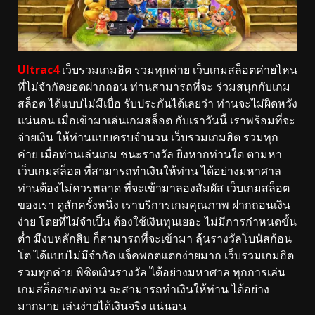
Ultrac4
เว็บรวมเกมฮิต รวมทุกค่าย เว็บเกมสล็อตค่ายไหน
ที่ไม่จำกัดยอดฝากถอน ท่านสามารถที่จะ ร่วมสนุกกับเกม
สล็อต ได้แบบไม่มีเบื่อ รับประกันได้เลยว่า ท่านจะไม่ผิดหวัง
แน่นอน เมื่อเข้ามาเล่นเกมสล็อต กับเราวันนี้ เราพร้อมที่จะ
จ่ายเงิน ให้ท่านแบบครบจำนวน เว็บรวมเกมฮิต รวมทุก
ค่าย เมื่อท่านเล่นเกม ชนะรางวัล ยิ่งหากท่านใด ตามหา
เว็บเกมสล็อต ที่สามารถทำเงินให้ท่าน ได้อย่างมหาศาล
ท่านต้องไม่ควรพลาด ที่จะเข้ามาลองสัมผัส เว็บเกมสล็อต
ของเรา ดูสักครั้งหนึ่ง เราบริการเกมคุณภาพ ฝากถอนเงิน
ง่าย โดยที่ไม่จำเป็น ต้องใช้เงินทุนเยอะ ไม่มีการกำหนดขั้น
ต่ำ มีงบหลักสิบ ก็สามารถที่จะเข้ามา ลุ้นรางวัลโบนัสก้อน
โต ได้แบบไม่มีจำกัด แจ็คพอตแตกง่ายมาก เว็บรวมเกมฮิต
รวมทุกค่าย พิชิตเงินรางวัล ได้อย่างมหาศาล ทุกการเล่น
เกมสล็อตของท่าน จะสามารถทำเงินให้ท่าน ได้อย่าง
มากมาย เล่นง่ายได้เงินจริง แน่นอน