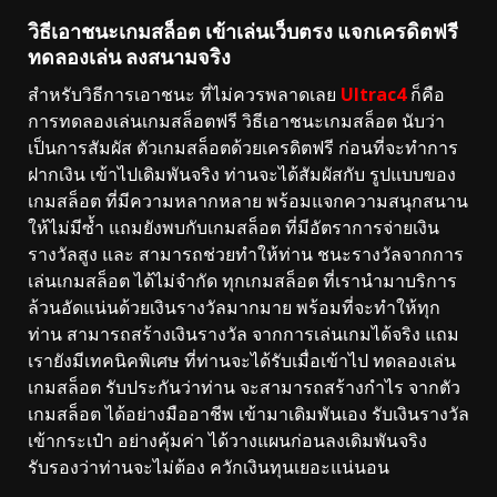
วิธีเอาชนะเกมสล็อต เข้าเล่นเว็บตรง แจกเครดิตฟรี
ทดลองเล่น ลงสนามจริง
สำหรับวิธีการเอาชนะ ที่ไม่ควรพลาดเลย
Ultrac4
ก็คือ
การทดลองเล่นเกมสล็อตฟรี วิธีเอาชนะเกมสล็อต นับว่า
เป็นการสัมผัส ตัวเกมสล็อตด้วยเครดิตฟรี ก่อนที่จะทำการ
ฝากเงิน เข้าไปเดิมพันจริง ท่านจะได้สัมผัสกับ รูปแบบของ
เกมสล็อต ที่มีความหลากหลาย พร้อมแจกความสนุกสนาน
ให้ไม่มีซ้ำ แถมยังพบกับเกมสล็อต ที่มีอัตราการจ่ายเงิน
รางวัลสูง และ สามารถช่วยทำให้ท่าน ชนะรางวัลจากการ
เล่นเกมสล็อต ได้ไม่จำกัด ทุกเกมสล็อต ที่เรานำมาบริการ
ล้วนอัดแน่นด้วยเงินรางวัลมากมาย พร้อมที่จะทำให้ทุก
ท่าน สามารถสร้างเงินรางวัล จากการเล่นเกมได้จริง แถม
เรายังมีเทคนิคพิเศษ ที่ท่านจะได้รับเมื่อเข้าไป ทดลองเล่น
เกมสล็อต รับประกันว่าท่าน จะสามารถสร้างกำไร จากตัว
เกมสล็อต ได้อย่างมืออาชีพ เข้ามาเดิมพันเอง รับเงินรางวัล
เข้ากระเป๋า อย่างคุ้มค่า ได้วางแผนก่อนลงเดิมพันจริง
รับรองว่าท่านจะไม่ต้อง ควักเงินทุนเยอะแน่นอน