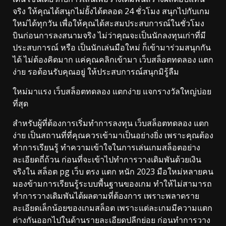
จริง ให้คุณได้สนุกไม่ยั้งได้ตลอด 24 ชั่วโมง สนุกไปกับเกม
ใหม่ได้ทุกวัน เพื่อให้คุณได้สะสมประสบการณ์ในชั่วโมง
บินก่อนการลงสนามจริง ไม่ว่าคุณจะเป็นนักลงทุนเก่าที่มี
ประสบการณ์ หรือ เป็นนักเล่นมือใหม่ ก็เข้ามาร่วมสนุกกัน
ได้ ไม่ต้องคิดมาก แค่คุณคลิกเข้ามา เว็บสล็อตทดลอง แตก
ง่าย รอต้อนรับคุณอยู่ ให้ประสบการณ์สนุกมิรู้ลืม
ใหม่มาแรง เว็บสล็อตทดลอง แตกง่าย แจกรางวัลใหญ่บ่อย
ที่สุด
สำหรับผู้ที่ต้องการเริ่มทำการลงทุน เว็บสล็อตทดลอง แตก
ง่าย เป็นสถานที่ที่คุณควรเข้ามาเป็นอย่างยิ่ง เพราะคุณต้อง
ทำการเรียนรู้ ทำความเข้าใจในการเล่นเกมสล็อตอย่าง
ละเอียดถี่ถ้วน ก่อนที่จะเข้าไปทำการวางเดิมพันด้วยเงิน
จริงใน สล็อต pg เว็บ ตรง แตก หนัก 2023 มือใหม่หลายคน
มองข้ามการเรียนรู้ระบบพื้นฐานของเกม ทำให้ไม่สามารถ
ทำการวางเดิมพันได้ผลตามที่ต้องการ เพราะพลาดราย
ละเอียดเล็กน้อยของเกมสล็อต เพราะแต่ละเกมมีความแตก
ต่างกันออกไปในด้านรายละเอียดปลีกย่อย ก่อนทำการวาง