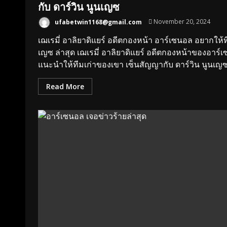
กับ ดาร์วิน นูนเญซ
ufabetwin1168@gmail.com
November 20, 2024
เฌเรมี่ อาลิยาดิแยร์ อดีตกองหน้า อาร์เซนอล อยากให้ท
เญซ ล่าสุด เฌเรมี่ อาลิยาดิแยร์ อดีตกองหน้าของอาร
แนะนำให้ทีมเก่าของเขา เซ็นสัญญากับ ดาร์วิน นูนเญซ.
Read More