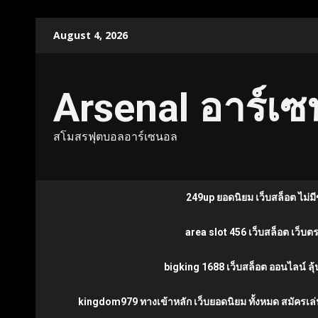
Skip
August 4, 2026
to
content
Arsenal อาร์เ
สโมสรฟุตบอลอาร์เซนอล
249up ยอดนิยม เว็บสล็อต ไม่มีข
area slot 456 เว็บสล็อต เว็บตร
bigking 1688 เว็บสล็อต ออนไลน์ ลุ
kingdom979 ทางเข้าหลัก เว็บยอดนิยม ทั้งหมด สมัครเล่