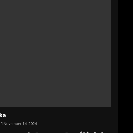
ka
November 14, 2024