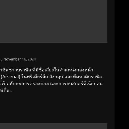
November 16, 2024
าชีพชาวบราซิล ที่มีชื่อเสียงในตำแหน่งกองหน้า
ล (Arsenal) ในพรีเมียร์ลีก อังกฤษ และทีมชาติบราซิล
มเร็ว ทักษะการครองบอล และการจบสกอร์ที่เฉียบคม
เต็ม...