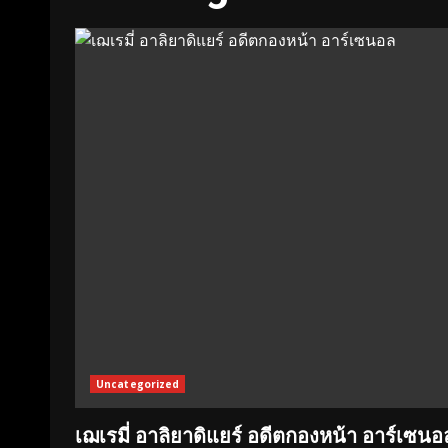
Uncategorized
เฌเรมี่ อาลิยาดิแยร์ อดีตกองหน้า อาร์เซน