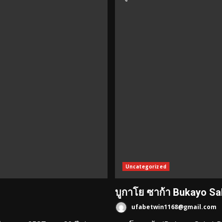
Uncategorized
บูกาโย ซาก้า Bukayo Sa
ufabetwin1168@gmail.com