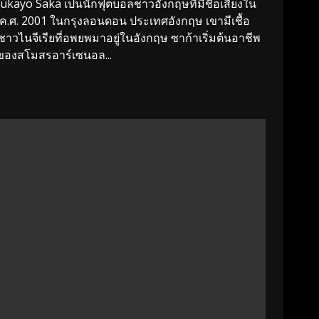
ukayo Saka เป็นนักฟุตบอลชาวอังกฤษที่มีชื่อเสียงใน
ยายน ค.ศ. 2001 ในกรุงลอนดอน ประเทศอังกฤษ เขามีเชื้อ
นชาวไนจีเรียที่อพยพมาอยู่ในอังกฤษ ซาก้าเริ่มต้นอาชีพ
องสโมสรอาร์เซนอล...