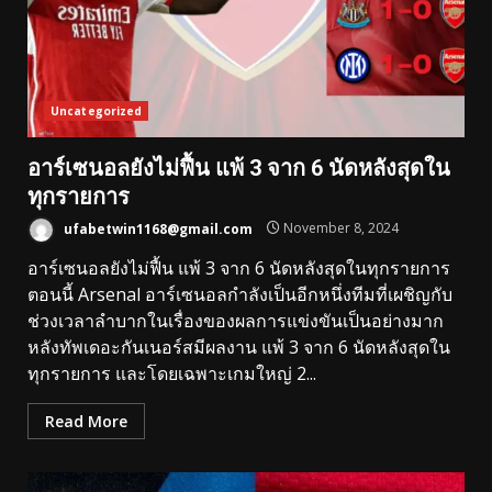
Uncategorized
อาร์เซนอลยังไม่ฟื้น แพ้ 3 จาก 6 นัดหลังสุดใน
ทุกรายการ
ufabetwin1168@gmail.com
November 8, 2024
อาร์เซนอลยังไม่ฟื้น แพ้ 3 จาก 6 นัดหลังสุดในทุกรายการ
ตอนนี้ Arsenal อาร์เซนอลกำลังเป็นอีกหนึ่งทีมที่เผชิญกับ
ช่วงเวลาลำบากในเรื่องของผลการแข่งขันเป็นอย่างมาก
หลังทัพเดอะกันเนอร์สมีผลงาน แพ้ 3 จาก 6 นัดหลังสุดใน
ทุกรายการ และโดยเฉพาะเกมใหญ่ 2...
Read More