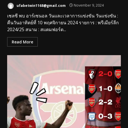
ufabetwin1168@gmail.com
November 9, 2024
เชลซี พบ อาร์เซนอล วันและเวลาการแข่งขัน วันแข่งขัน :
คืนวันอาทิตย์ที่ 10 พฤศจิกายน 2024 รายการ : พรีเมียร์ลีก
2024/25 สนาม : สแตมฟอร์ด...
Read More